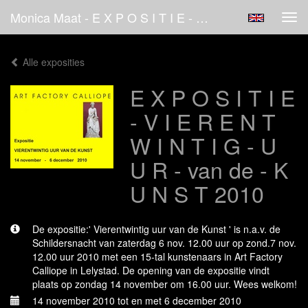
Monica Maat - E X P O S I T I E - V I E R E N T W I N T I G - U U R - Van De - K U N S T 2010
Tog
navi
Alle exposities
E X P O S I T I E
- V I E R E N T
W I N T I G - U
U R - van de - K
U N S T 2010
De expositie:' Vierentwintig uur van de Kunst ' is n.a.v. de
Schildersnacht van zaterdag 6 nov. 12.00 uur op zond.7 nov.
12.00 uur 2010 met een 15-tal kunstenaars in Art Factory
Calliope in Lelystad. De opening van de expositie vindt
plaats op zondag 14 november om 16.00 uur. Wees welkom!
14 november 2010 tot en met 6 december 2010