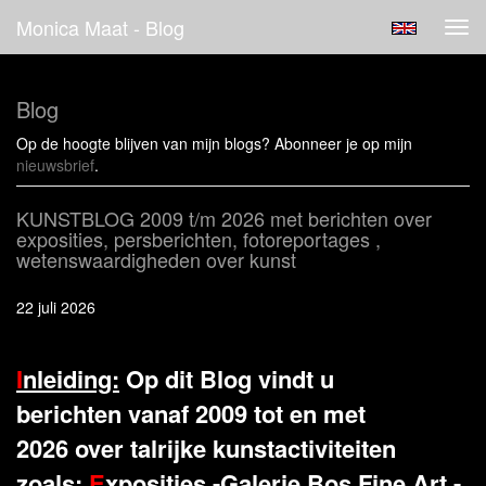
Monica Maat - Blog
Tog
navi
Blog
Op de hoogte blijven van mijn blogs? Abonneer je op mijn
nieuwsbrief
.
KUNSTBLOG 2009 t/m 2026 met berichten over
exposities, persberichten, fotoreportages ,
wetenswaardigheden over kunst
22 juli 2026
I
nleiding:
Op dit Blog vindt u
berichten vanaf 2009 tot en met
2026 over talrijke kunstactiviteiten
zoals:
E
xposities -Galerie Bos Fine Art -