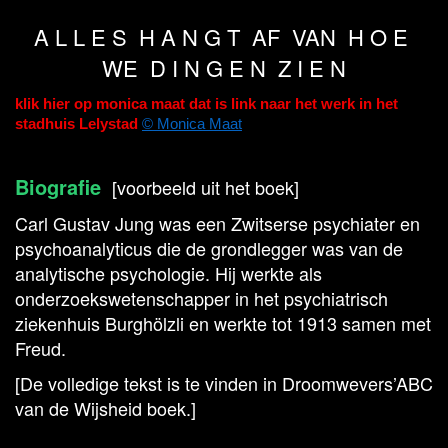
A L L E S H A N G T AF VAN H O E
WE D I N G E N Z I E N
klik hier op monica maat dat is link naar het werk in het
stadhuis Lelystad
© Monica Maat
Biografie
[voorbeeld uit het boek]
Carl Gustav Jung was een Zwitserse psychiater en
psychoanalyticus die de grondlegger was van de
analytische psychologie. Hij werkte als
onderzoekswetenschapper in het psychiatrisch
ziekenhuis Burghölzli en werkte tot 1913 samen met
Freud.
[De volledige tekst is te vinden in Droomwevers’ABC
van de Wijsheid boek.]