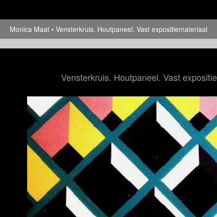
Monica Maat
Vensterkruis. Houtpaneel. Vast expositiemateriaal
Vensterkruis. Houtpaneel. Vast expositi