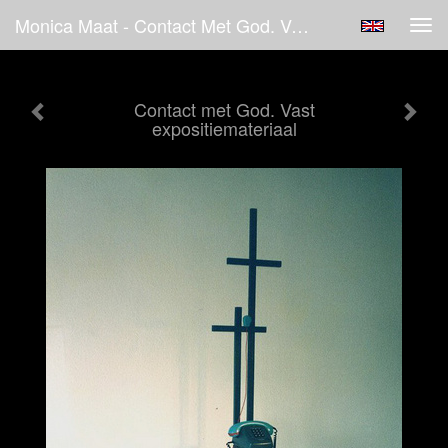
Monica Maat - Contact Met God. Vast Expositiemateriaal
Tog
navi
Contact met God. Vast
expositiemateriaal