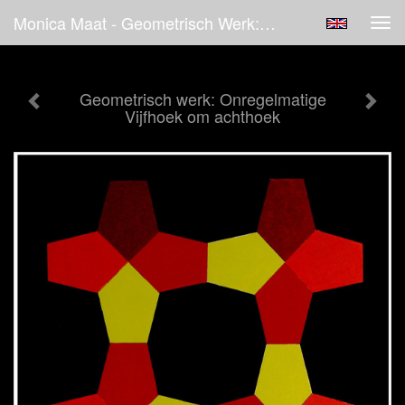
Monica Maat - Geometrisch Werk: Onregelmatige Vijfhoek Om Achthoek
Tog
navi
Geometrisch werk: Onregelmatige
Vijfhoek om achthoek